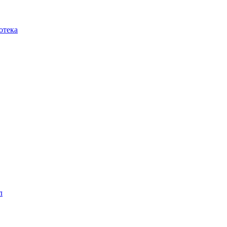
отека
л