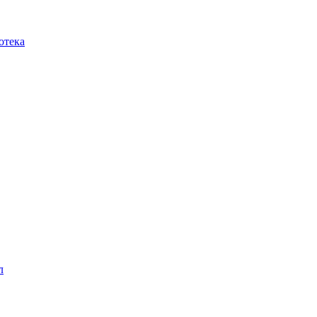
отека
л