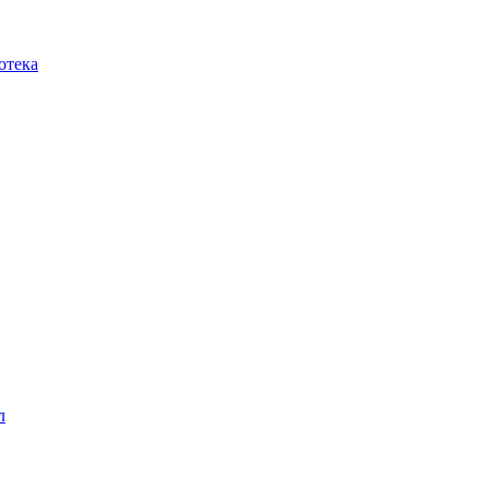
отека
л