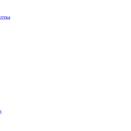
отека
л