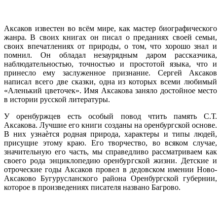
Аксаков известен во всём мире, как мастер биографического
жанра. В своих книгах он писал о преданиях своей семьи,
своих впечатлениях от природы, о том, что хорошо знал и
помнил. Он обладал незаурядным даром рассказчика,
наблюдательностью, точностью и простотой языка, что и
принесло ему заслуженное признание. Сергей Аксаков
написал всего две сказки, одна из которых всеми любимый
«Аленький цветочек». Имя Аксакова заняло достойное место
в истории русской литературы.
У оренбуржцев есть особый повод чтить память С.Т.
Аксакова. Лучшие его книги созданы на оренбургской основе.
В них узнаѐтся родная природа, характеры и типы людей,
присущие этому краю. Его творчество, во всяком случае,
значительную его часть, мы справедливо рассматриваем как
своего рода энциклопедию оренбургской жизни. Детские и
отроческие годы Аксаков провел в дедовском имении Ново-
Аксаково Бугурусланского района Оренбургской губернии,
которое в произведениях писателя названо Багрово.