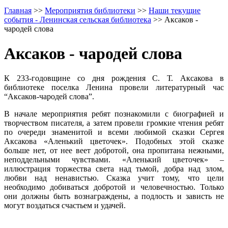
Главная
>>
Мероприятия библиотеки
>>
Наши текущие
события - Ленинская сельская библиотека
>>
Аксаков -
чародей слова
Аксаков - чародей слова
К 233-годовщине со дня рождения С. Т. Аксакова в
библиотеке поселка Ленина провели литературный час
“Аксаков-чародей слова”.
В начале мероприятия ребят познакомили с биографией и
творчеством писателя, а затем провели громкие чтения ребят
по очереди знаменитой и всеми любимой сказки Сергея
Аксакова «Аленький цветочек». Подобных этой сказке
больше нет, от нее веет добротой, она пропитана нежными,
неподдельными чувствами. «Аленький цветочек» –
иллюстрация торжества света над тьмой, добра над злом,
любви над ненавистью. Сказка учит тому, что цели
необходимо добиваться добротой и человечностью. Только
они должны быть вознаграждены, а подлость и зависть не
могут воздаться счастьем и удачей.