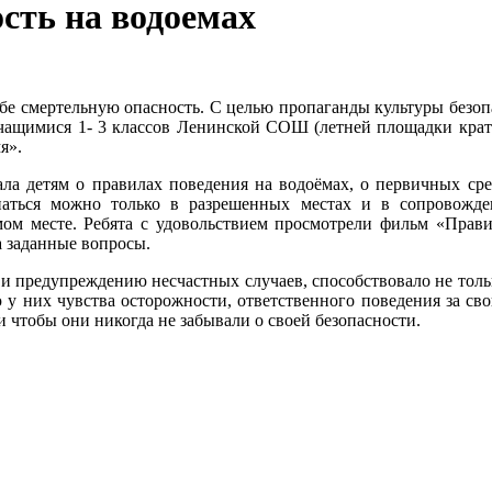
ость на водоемах
себе смертельную опасность. С целью пропаганды культуры без
 учащимися 1- 3 классов Ленинской СОШ (летней площадки кра
я».
ала детям о правилах поведения на водоёмах, о первичных сре
упаться можно только в разрешенных местах и в сопровожден
мом месте. Ребята с удовольствием просмотрели фильм «Прави
а заданные вопросы.
и предупреждению несчастных случаев, способствовало не только
ю у них чувства осторожности, ответственного поведения за 
 чтобы они никогда не забывали о своей безопасности.