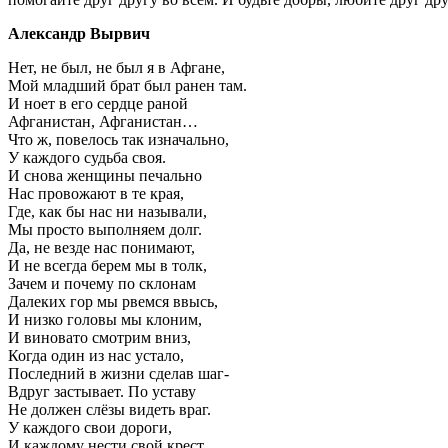
Александр Вырвич
Нет, не был, не был я в Афгане,
Мой младший брат был ранен там.
И ноет в его сердце раной
Афганистан, Афганистан…
Что ж, повелось так изначально,
У каждого судьба своя.
И снова женщины печально
Нас провожают в те края,
Где, как бы нас ни называли,
Мы просто выполняем долг.
Да, не везде нас понимают,
И не всегда берем мы в толк,
Зачем и почему по склонам
Далеких гор мы рвемся ввысь,
И низко головы мы клоним,
И виновато смотрим вниз,
Когда один из нас устало,
Последний в жизни сделав шаг-
Вдруг застывает. По уставу
Не должен слёзы видеть враг.
У каждого свои дороги,
И каждому нести свой крест.