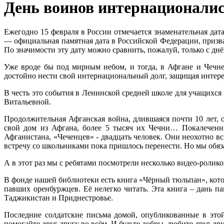
День воинов интернационали
Ежегодно 15 февраля в России отмечается знаменательная да
— официальная памятная дата в Российской Федерации, призв
По значимости эту дату можно сравнить, пожалуй, только с дн
Уже вроде бы под мирным небом, и тогда, в Афгане и Чечн
достойно нести свой интернациональный долг, защищая интере
В честь это события в Ленинской средней школе для учащихс
Витальевной.
Продолжительная Афганская война, длившаяся почти 10 лет, 
свой дом из Афгана, более 5 тысяч их Чечни… Покалечен
Афганистана, «Чеченцев» - двадцать человек. Они неохотно в
встречу со школьниками пока пришлось перенести. Но мы обяз
А в этот раз мы с ребятами посмотрели несколько видео-ролик
В фонде нашей библиотеки есть книга «Чёрный тюльпан», кот
павших оренбуржцев. Её нелегко читать. Эта книга – дань п
Таджикистан и Приднестровье.
Последние солдатские письма домой, опубликованные в этой
помогайте друг другу во всём. И будьте добры, любите друг др