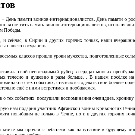
стов
та – День памяти воинов-интернационалистов. День памяти о ро
анная почтить память воинов-интернационалистов, исполнявши
ём Победы.
е, и сейчас, в Сирии и других горячих точках, наши вчерашн
сы нашего государства.
я восьмых классов прошли уроки мужества, подготовленные сель
оставила свой неизгладимый рубец в сердцах многих оренбурж
ных телесно и душевно в разы больше… В нашем посёлке на
споминают о тех событиях, стесняются одевать свои боевые ор
ательно ещё с ними встретимся и пообщаемся.
ов о тех событиях, послушали воспоминания очевидцев, хронику 
орую нам подарил участник Афганской войны Кривоногих Генна
амяти погибшим не только в Чечне, но и в других горячих точ
 книге мы прочли с ребятами как напутствие к будущему поко
уга, как я вас люблю…»