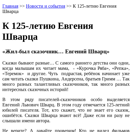
Главная
>>
Новости и события
>>
К 125-летию Евгения
Шварца
К 125-летию Евгения
Шварца
«Жил-был сказочник… Евгений Шварц»
Сказки бывают разные… С самого раннего детства они одни,
когда малышам их читает мама, - «Курочка Ряба», «Репка»,
«Теремок» и другие. Чуть подрастая, ребёнок начинает уже
сам читать сказки Пушкина, Андерсена, братьев Гримм … Так
много разных талантливых сказочников, так много разных
интересных сказочных историй!
В этом ряду писателей-сказочников особо выделяется
Евгений Львович Шварц. В этом году отмечается 125-летний
юбилей писателя. Тот, кто скажет, что не знает его сказок,
ошибётся. Сказки Шварца знают всё! Даже если ни разу не
слышали имени автора.
Не верите? А давайте проверим! Кто не видел фильмов