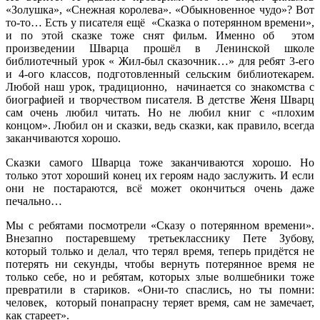
«Золушка», «Снежная королева». «Обыкновенное чудо»? Вот
то-то… Есть у писателя ещё «Сказка о потерянном времени»,
и по этой сказке тоже снят фильм. Именно об этом
произведении Шварца прошёл в Ленинской школе
библиотечный урок « Жил-был сказочник…» для ребят 3-его
и 4-ого классов, подготовленный сельским библиотекарем.
Любой наш урок, традиционно, начинается со знакомства с
биографией и творчеством писателя. В детстве Женя Шварц
сам очень любил читать. Но не любил книг с «плохим
концом». Любил он и сказки, ведь сказки, как правило, всегда
заканчиваются хорошо.
Сказки самого Шварца тоже заканчиваются хорошо. Но
только этот хороший конец их героям надо заслужить. И если
они не постараются, всё может окончиться очень даже
печально…
Мы с ребятами посмотрели «Сказу о потерянном времени».
Внезапно постаревшему третьекласснику Пете Зубову,
который только и делал, что терял время, теперь придётся не
потерять ни секунды, чтобы вернуть потерянное время не
только себе, но и ребятам, которых злые волшебники тоже
превратили в стариков. «Они-то спаслись, но ты помни:
человек, который понапрасну теряет время, сам не замечает,
как стареет».