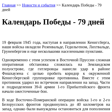
Главная
>>
Новости и события
>>
Календарь Победы - 79
дней
Календарь Победы - 79 дней
19 февраля 1945 года, наступая в направлении Кенигсберга,
наши войска овладели Розенвальде, Гедильгеном, Лихтвальде,
Груненбергом и еще несколькими населенными пунктами.
Одновременно с этим успехом в Восточной Пруссии сложная
оперативная обстановка сложилась на Земландском
полуострове, где гитлеровцы нанесли удар в районе
Фишхаузена с целью пробить коридор к окруженной
Кенигсбергской группировке противника. Вместе с этим
противник ударил во встречном направлении на запад. Части
и подразделения 39-й армии 1-го Прибалтийского фронта
начали ожесточенные бои.
В ходе Восточно-Померанской операции войска 1-го и 2-го
Белорусских фронтов продвинулись до 40 километров на
запад, однако были вынуждены остановиться для пополнения