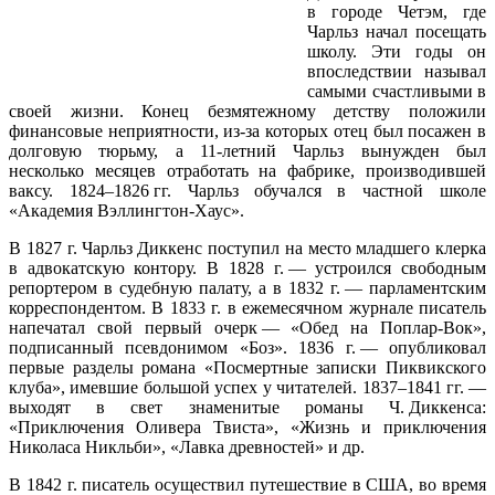
в городе Четэм, где
Чарльз начал посещать
школу. Эти годы он
впоследствии называл
самыми счастливыми в
своей жизни. Конец безмятежному детству положили
финансовые неприятности, из-за которых отец был посажен в
долговую тюрьму, а 11-летний Чарльз вынужден был
несколько месяцев отработать на фабрике, производившей
ваксу. 1824–1826 гг. Чарльз обучался в частной школе
«Академия Вэллингтон‑Хаус».
В 1827 г. Чарльз Диккенс поступил на место младшего клерка
в адвокатскую контору. В 1828 г. — устроился свободным
репортером в судебную палату, а в 1832 г. — парламентским
корреспондентом. В 1833 г. в ежемесячном журнале писатель
напечатал свой первый очерк — «Обед на Поплар-Вок»,
подписанный псевдонимом «Боз». 1836 г. — опубликовал
первые разделы романа «Посмертные записки Пиквикского
клуба», имевшие большой успех у читателей. 1837–1841 гг. —
выходят в свет знаменитые романы Ч. Диккенса:
«Приключения Оливера Твиста», «Жизнь и приключения
Николаса Никльби», «Лавка древностей» и др.
В 1842 г. писатель осуществил путешествие в США, во время