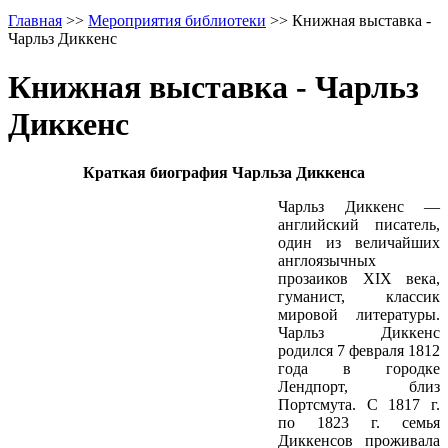
Главная
>>
Мероприятия библиотеки
>>
Книжная выставка -
Чарльз Диккенс
Книжная выставка - Чарльз
Диккенс
Краткая биография Чарльза Диккенса
Чарльз Диккенс —
английский писатель,
один из величайших
англоязычных
прозаиков XIX века,
гуманист, классик
мировой литературы.
Чарльз Диккенс
родился 7 февраля 1812
года в городке
Лендпорт, близ
Портсмута. С 1817 г.
по 1823 г. семья
Диккенсов проживала