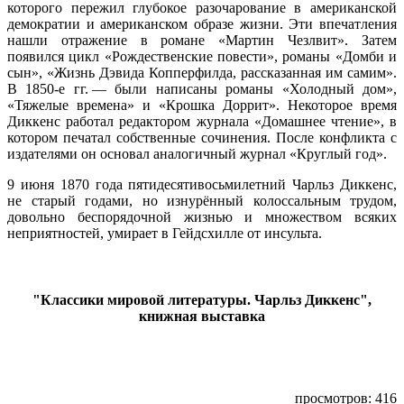
которого пережил глубокое разочарование в американской
демократии и американском образе жизни. Эти впечатления
нашли отражение в романе «Мартин Чезлвит». Затем
появился цикл «Рождественские повести», романы «Домби и
сын», «Жизнь Дэвида Копперфилда, рассказанная им самим».
В 1850-е гг. — были написаны романы «Холодный дом»,
«Тяжелые времена» и «Крошка Доррит». Некоторое время
Диккенс работал редактором журнала «Домашнее чтение», в
котором печатал собственные сочинения. После конфликта с
издателями он основал аналогичный журнал «Круглый год».
9 июня 1870 года пятидесятивосьмилетний Чарльз Диккенс,
не старый годами, но изнурённый колоссальным трудом,
довольно беспорядочной жизнью и множеством всяких
неприятностей, умирает в Гейдсхилле от инсульта.
"Классики мировой литературы. Чарльз Диккенс",
книжная выставка
просмотров: 416