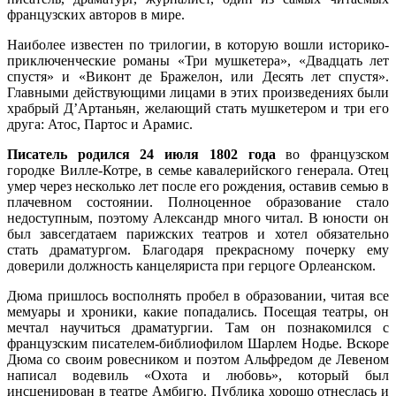
французских авторов в мире.
Наиболее известен по трилогии, в которую вошли историко-
приключенческие романы «Три мушкетера», «Двадцать лет
спустя» и «Виконт де Бражелон, или Десять лет спустя».
Главными действующими лицами в этих произведениях были
храбрый Д’Артаньян, желающий стать мушкетером и три его
друга: Атос, Партос и Арамис.
Писатель родился 24 июля 1802 года
во французском
городке Вилле-Котре, в семье кавалерийского генерала. Отец
умер через несколько лет после его рождения, оставив семью в
плачевном состоянии. Полноценное образование стало
недоступным, поэтому Александр много читал. В юности он
был завсегдатаем парижских театров и хотел обязательно
стать драматургом. Благодаря прекрасному почерку ему
доверили должность канцеляриста при герцоге Орлеанском.
Дюма пришлось восполнять пробел в образовании, читая все
мемуары и хроники, какие попадались. Посещая театры, он
мечтал научиться драматургии. Там он познакомился с
французским писателем-библиофилом Шарлем Нодье. Вскоре
Дюма со своим ровесником и поэтом Альфредом де Левеном
написал водевиль «Охота и любовь», который был
инсценирован в театре Амбигю. Публика хорошо отнеслась и