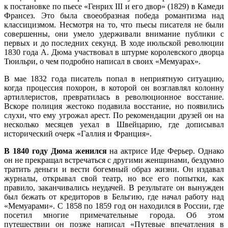
к постановке по пьесе «Генрих III и его двор» (1829) в Камеди
Франсез. Это была своеобразная победа романтизма над
классицизмом. Несмотря на то, что пьесы писателя не были
совершенны, они умело удерживали внимание публики с
первых и до последних секунд. В ходе июльской революции
1830 года А. Дюма участвовал в штурме королевского дворца
Тюильри, о чем подробно написал в своих «Мемуарах».
В мае 1832 года писатель попал в неприятную ситуацию,
когда процессия похорон, в которой он возглавлял колонну
артиллеристов, превратилась в революционное восстание.
Вскоре полиция жестоко подавила восстание, но появились
слухи, что ему угрожал арест. По рекомендации друзей он на
несколько месяцев уехал в Швейцарию, где дописывал
исторический очерк «Галлия и Франция».
В 1840 году Дюма женился
на актрисе Иде Ферьер. Однако
он не прекращал встречаться с другими женщинами, бездумно
тратить деньги и вести богемный образ жизни. Он издавал
журналы, открывал свой театр, но все его­ попытки, как
правило, заканчивались неудачей. В результате он вынужден
был бежать от кредиторов в Бельгию, где начал работу над
«Мемуарами». С 1858 по 1859 год он находился в России, где
посетил многие примечательные города. Об этом
путешествии он позже написал «Путевые впечатления в