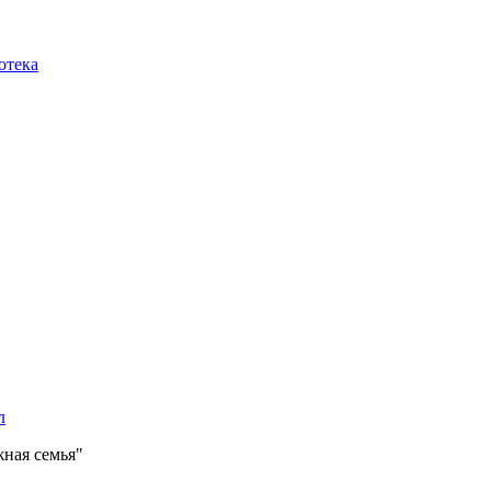
отека
л
ная семья"