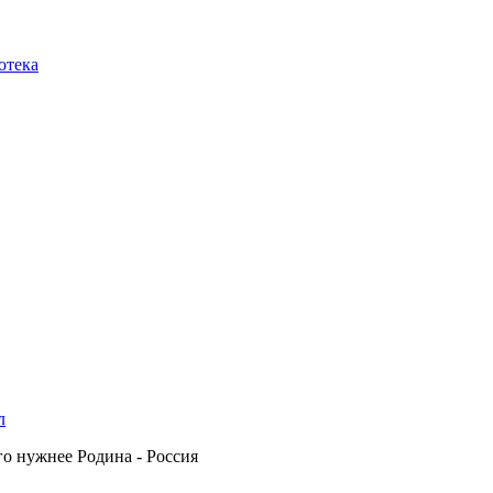
отека
л
го нужнее Родина - Россия