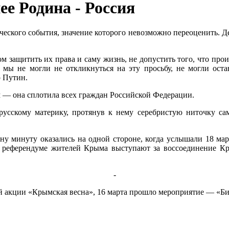
ее Родина - Россия
еского события, значение которого невозможно переоценить. Де
защитить их права и саму жизнь, не допустить того, что проис
, мы не могли не откликнуться на эту просьбу, не могли ост
 Путин.
м — она сплотила всех граждан Российской Федерации.
усскому материку, протянув к нему серебристую ниточку сам
ну минуту оказались на одной стороне, когда услышали 18 ма
в референдуме жителей Крыма выступают за воссоединение Кр
-
ой акции «Крымская весна», 16 марта прошло мероприятие — «Б