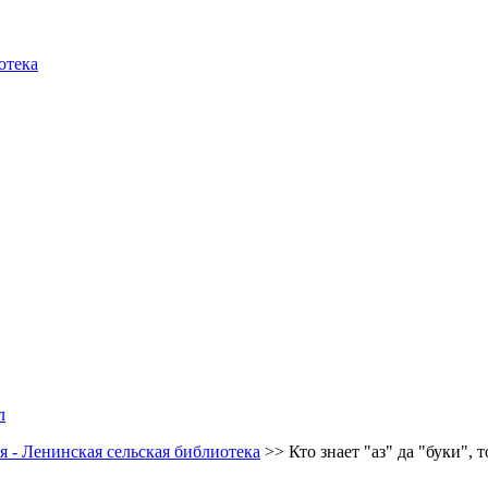
отека
л
 - Ленинская сельская библиотека
>>
Кто знает "аз" да "буки", 