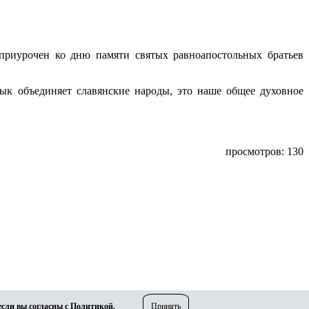
приурочен ко дню памяти святых равноапостольных братьев
ык объединяет славянские народы, это наше общее духовное
просмотров: 130
если вы согласны с
Политикой
.
Принять