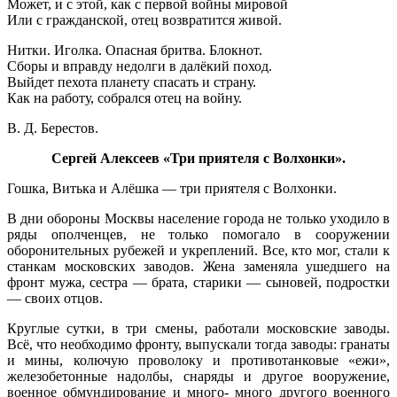
Может, и с этой, как с первой войны мировой
Или с гражданской, отец возвратится живой.
Нитки. Иголка. Опасная бритва. Блокнот.
Сборы и вправду недолги в далёкий поход.
Выйдет пехота планету спасать и страну.
Как на работу, собрался отец на войну.
В. Д. Берестов.
Сергей Алексеев «Три приятеля с Волхонки».
Гошка, Витька и Алёшка — три приятеля с Волхонки.
В дни обороны Москвы население города не только уходило в
ряды ополченцев, не только помогало в сооружении
оборонительных рубежей и укреплений. Все, кто мог, стали к
станкам московских заводов. Жена заменяла ушедшего на
фронт мужа, сестра — брата, старики — сыновей, подростки
— своих отцов.
Круглые сутки, в три смены, работали московские заводы.
Всё, что необходимо фронту, выпускали тогда заводы: гранаты
и мины, колючую проволоку и противотанковые «ежи»,
железобетонные надолбы, снаряды и другое вооружение,
военное обмундирование и много- много другого военного