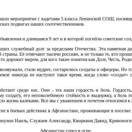
рошло мероприятие с кадетами 5 класса Ленинской СОШ, посвяще
еских подвигах наших соотечественников.
 объявления и длившаяся 9 лет и в которой погибли советские со
вших служебный долг за пределами Отечества. Эта памятная да
 страны. Её отмечают тысячи россиян, и не только те, кто про
, кто дорожит миром, для кого такие понятия как Долг, Честь, Ро
возмужали, стали мудрее, состарились солдаты и офицеры. Но то
земле никогда не наступит такое время, когда слово «солдат
отают среди нас. Они - эта наша гордость и боль. Гордость,
 солдату, его непоколебимую стойкость и выдержку, а боль по
всю жизнь калеками. Все мы с уважением и почетом относимся к
ие в боевых действиях в Афганистане, проживающие в поселке
фиулин Наиль, Служаев Александр, Квирквия Давид, Кривоноги
Афганистан горел в огне,