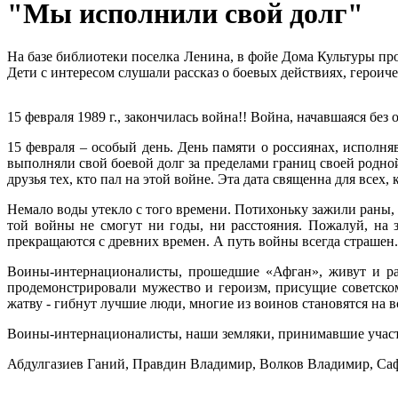
"Мы исполнили свой долг"
На базе библиотеки поселка Ленина, в фойе Дома Культуры п
Дети с интересом слушали рассказ о боевых действиях, героич
15 февраля 1989 г., закончилась война!! Война, начавшаяся без
15 февраля – особый день. День памяти о россиянах, исполня
выполняли свой боевой долг за пределами границ своей родной
друзья тех, кто пал на этой войне. Эта дата священна для всех
Немало воды утекло с того времени. Потихоньку зажили раны, 
той войны не смогут ни годы, ни расстояния. Пожалуй, на 
прекращаются с древних времен. А путь войны всегда страшен.
Воины-интернационалисты, прошедшие «Афган», живут и раб
продемонстрировали мужество и героизм, присущие советскому
жатву - гибнут лучшие люди, многие из воинов становятся на 
Воины-интернационалисты, наши земляки, принимавшие участ
Абдулгазиев Ганий, Правдин Владимир, Волков Владимир, Са