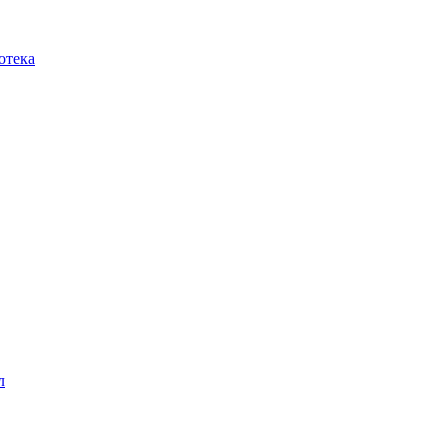
отека
л