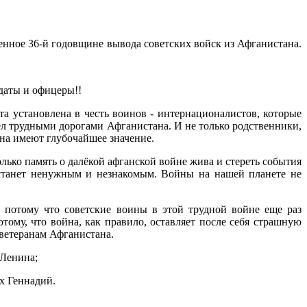
нное 36-й годовщине вывода советских войск из Афганистана.
лдаты и офицеры!!
та установлена в честь воинов - интернационалистов, которые
шел трудными дорогами Афганистана. И не только родственники,
дина имеют глубочайшее значение.
лько память о далёкой афганской войне жива и стереть события
» станет ненужным и незнакомым. Войны на нашей планете не
 потому что советские воины в этой трудной войне еще раз
тому, что война, как правило, оставляет после себя страшную
 ветеранам Афганистана.
 Ленина;
х Геннадий.