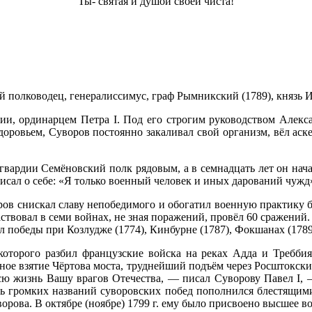
Ты- святая и душой своей чиста!
кий полководец, генералиссимус, граф Рымникский (1789), князь
ии, ординарцем Петра I. Под его строгим руководством Алек
оровьем, Суворов постоянно закаливал свой организм, вёл аск
-гвардии Семёновский полк рядовым, а в семнадцать лет он нач
исал о себе: «Я только военный человек и иных дарований чужд
ов снискал славу непобедимого и обогатил военную практику б
ствовал в семи войнах, не зная поражений, провёл 60 сражени
ал победы при Козлудже (1774), Кинбурне (1787), Фокшанах (178
которого разбил французские войска на реках Адда и Требби
ое взятие Чёртова моста, труднейший подъём через Росштокский 
сю жизнь Вашу врагов Отечества, — писал Суворову Павел I, —
нь громких названий суворовских побед пополнился блестящим
рова. В октябре (ноябре) 1799 г. ему было присвоено высшее в