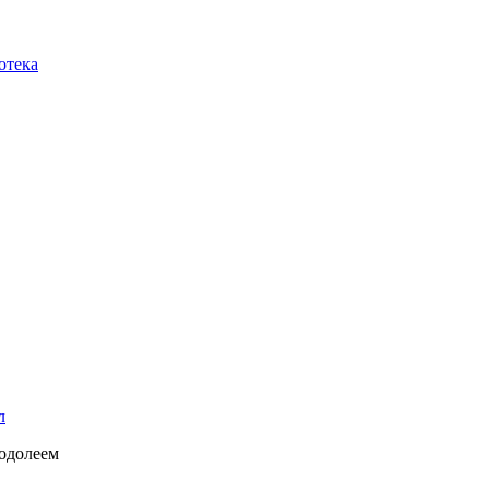
отека
л
 одолеем