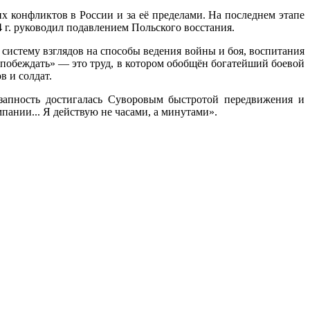
 конфликтов в России и за её пределами. На последнем этапе
4 г. руководил подавлением Польского восстания.
систему взглядов на способы ведения войны и боя, воспитания
а побеждать» — это труд, в котором обобщён богатейший боевой
в и солдат.
запность достигалась Суворовым быстротой передвижения и
ании... Я действую не часами, а минутами».