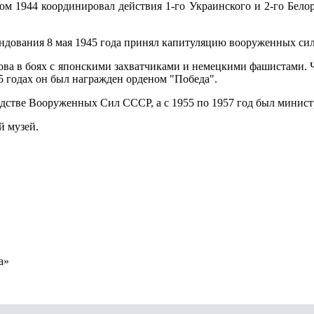
ом 1944 координировал действия 1-го Украинского и 2-го Бело
ндования 8 мая 1945 года принял капитуляцию вооруженных си
ва в боях с японскими захватчиками и немецкими фашистами. Че
45 годах он был награжден орденом "Победа".
одстве Вооруженных Сил СССР, а с 1955 по 1957 год был минис
й музей.
а»