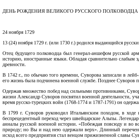
ДЕНЬ РОЖДЕНИЯ ВЕЛИКОГО РУССКОГО ПОЛКОВОДЦА
24 ноября 1729
13 (24) ноября 1729 г. (или 1730 г.) родился выдающийся русс
Отец будущего полководца был генерал-аншефом русской арм
историю, иностранные языки. Обладая сравнительно слабым зд
древности.
В 1742 г., по обычаю того времени, Суворова записали в лейб
его жизнь была подчинена военной службе. Позднее Суворов п
Одержав множество побед над сильными противниками, Сувор
жизни Александр Суворов посвятил военной деятельности, уча
время русско-турецких войн (1768-1774 и 1787-1791) он одерж
В 1799 г. Суворов руководил Итальянским походом, в ходе 
беспрецедентный переход через швейцарские Альпы. Легендарн
анналы русской военной истории. «Побеждая повсюду и во в
природу; но Вы и над нею одержали верх». Длинный перече
исход всего предприятия стал венцом прижизненной славы Суво