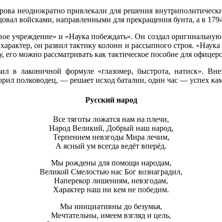
ова неоднократно привлекали для решения внутриполитических
ндовал войсками, направленными для прекращения бунта, а в 179
вое учреждение» и «Наука побеждать». Он создал оригинальную 
характер, он развил тактику колонн и рассыпного строя. «Наук
 его можно рассматривать как тактическое пособие для офицеро
л в лаконичной формуле «глазомер, быстрота, натиск». Вне
ил полководец, — решает исход баталии, один час — успех камп
Русский народ
Все тяготы ложатся нам на плечи,
Народ Великий, Добрый наш народ,
Терпением невзгоды Мира лечим,
А ясный ум всегда ведёт вперёд.
Мы рождены для помощи народам,
Великой Смелостью нас Бог вознаградил,
Наперекор лишениям, невзгодам,
Характер наш ни кем не победим.
Мы инициативны до безумья,
Мечтательны, имеем взгляд и цель,