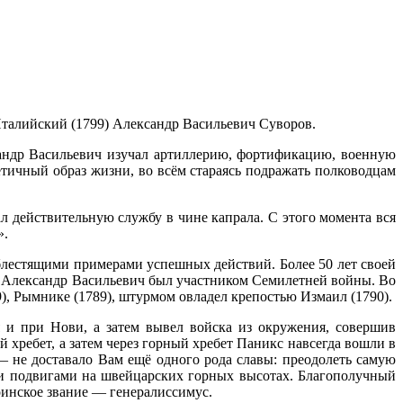
 Италийский (1799) Александр Васильевич Суворов.
сандр Васильевич изучал артиллерию, фортификацию, военную
етичный образ жизни, во всём стараясь подражать полководцам
ал действительную службу в чине капрала. С этого момента вся
».
лестящими примерами успешных действий. Более 50 лет своей
й. Александр Васильевич был участником Семилетней войны. Во
9), Рымнике (1789), штурмом овладел крепостью Измаил (1790).
я и при Нови, а затем вывел войска из окружения, совершив
хребет, а затем через горный хребет Паникс навсегда вошли в
 не доставало Вам ещё одного рода славы: преодолеть самую
и подвигами на швейцарских горных высотах. Благополучный
оинское звание — генералиссимус.