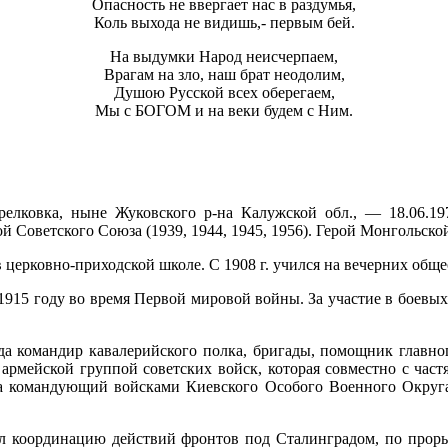
Опасность не ввергает нас в раздумья,
Коль выхода не видишь,- первым бей.
На выдумки Народ неисчерпаем,
Врагам на зло, наш брат неодолим,
Душою Русской всех оберегаем,
Мы с БОГОМ и на веки будем с Ним.
Стрелковка, ныне Жуковского р-на Калужской обл., — 18.06.1
 Советского Союза (1939, 1944, 1945, 1956). Герой Монгольско
в церковно-приходской школе. С 1908 г. учился на вечерних общ
 1915 году во время Первой мировой войны. За участие в боевы
ода командир кавалерийского полка, бригады, помощник главно
армейской группой советских войск, которая совместно с час
да командующий войсками Киевского Особого Военного Округа.
л координацию действий фронтов под Сталинградом, по прорыв