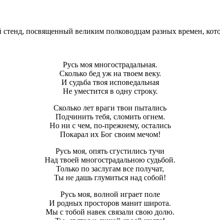
 стенд, посвященный великим полководцам разных времен, кото
Русь моя многострадальная.
Сколько бед уж на твоем веку.
И судьба твоя исповедальная
Не уместится в одну строку.
Сколько лет враги твои пытались
Подчинить тебя, сломить огнем.
Но ни с чем, по-прежнему, остались
Покарал их Бог своим мечом!
Русь моя, опять сгустились тучи
Над твоей многострадальною судьбой.
Только по заслугам все получат,
Ты не дашь глумиться над собой!
Русь моя, волной играет поле
И родных просторов манит широта.
Мы с тобой навек связали свою долю.