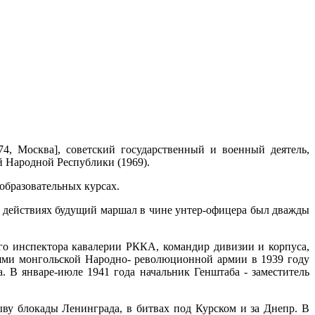
974, Москва], советский государственный и военный деятель,
й Народной Республики (1969).
еобразовательных курсах.
х действиях будущий маршал в чине унтер-офицера был дважды
го инспектора кавалерии РККА, командир дивизии и корпуса,
тями монгольской Народно- революционной армии в 1939 году
 В январе-июле 1941 года начальник Генштаба - заместитель
у блокады Ленинграда, в битвах под Курском и за Днепр. В