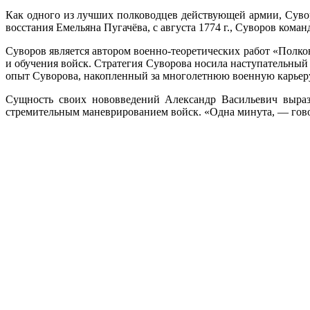
Как одного из лучших полководцев действующей армии, Сувор
восстания Емельяна Пугачёва, с августа 1774 г., Суворов кома
Суворов является автором военно-теоретических работ «Полко
и обучения войск. Стратегия Суворова носила наступательный 
опыт Суворова, накопленный за многолетнюю военную карьеру,
Сущность своих нововведений Александр Васильевич вырази
стремительным маневрированием войск. «Одна минута, — говор