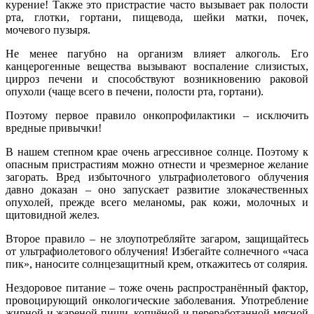
курение! Также это пристрастие часто вызывает рак полости
рта, глотки, гортани, пищевода, шейки матки, почек,
мочевого пузыря.
Не менее пагубно на организм влияет алкоголь. Его
канцерогенные вещества вызывают воспаление слизистых,
цирроз печени и способствуют возникновению раковой
опухоли (чаще всего в печени, полости рта, гортани).
Поэтому первое правило онкопрофилактики – исключить
вредные привычки!
В нашем степном крае очень агрессивное солнце. Поэтому к
опасным пристрастиям можно отнести и чрезмерное желание
загорать. Вред избыточного ультрафиолетового облучения
давно доказан – оно запускает развитие злокачественных
опухолей, прежде всего меланомы, рак кожи, молочных и
щитовидной желез.
Второе правило – не злоупотребляйте загаром, защищайтесь
от ультрафиолетового облучения! Избегайте солнечного «часа
пик», наносите солнцезащитный крем, откажитесь от солярия.
Нездоровое питание – тоже очень распространённый фактор,
провоцирующий онкологические заболевания. Употребление
жирной и жареной пищи, копчёной и переработанной мясной