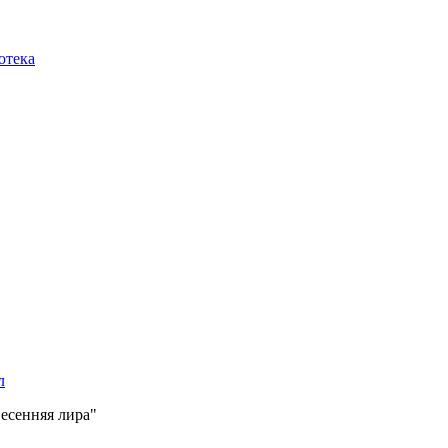
отека
л
есенняя лира"