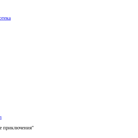
отека
л
е приключения"