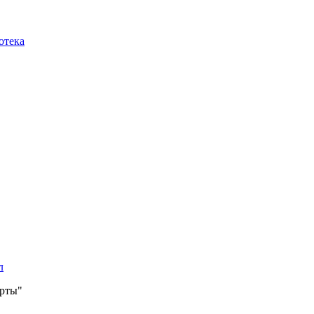
отека
л
арты"