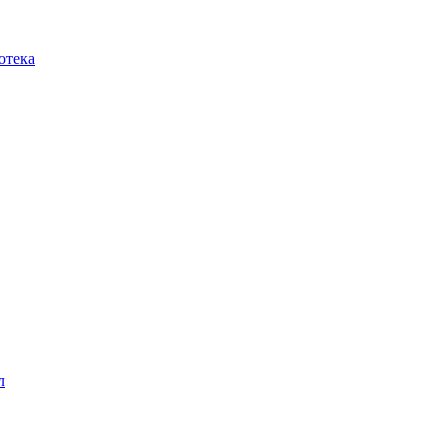
отека
л