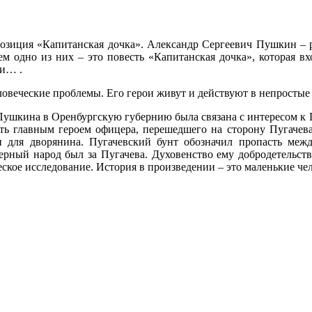
позиция «Капитанская дочка». Александр Сергеевич Пушкин – ру
м одно из них – это повесть «Капитанская дочка», которая вх
ми… .
овеческие проблемы. Его герои живут и действуют в непростые 
.С. Пушкина в Оренбургскую губернию была связана с интересом 
ть главным героем офицера, перешедшего на сторону Пугачева
 для дворянина. Пугачевский бунт обозначил пропасть межд
ерный народ был за Пугачева. Духовенство ему добродетельс
еское исследование. История в произведении – это маленькие че