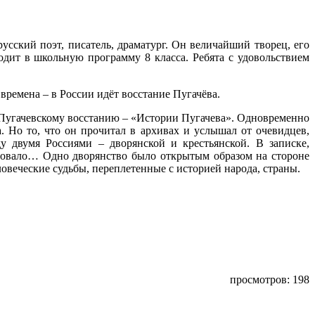
сский поэт, писатель, драматург. Он величайший творец, его
одит в школьную программу 8 класса. Ребята с удовольствием
времена – в России идёт восстание Пугачёва.
к Пугачевскому восстанию – «Истории Пугачева». Одновременно
. Но то, что он прочитал в архивах и услышал от очевидцев,
у двумя Россиями – дворянской и крестьянской. В записке,
твовало… Одно дворянство было открытым образом на стороне
ловеческие судьбы, переплетенные с историей народа, страны.
просмотров: 198