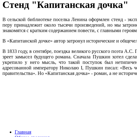
Стенд "Капитанская дочка"
В сельской библиотеке поселка Ленина оформлен стенд - экс
перу принадлежит около тысячи произведений, но мы затроне
знакомятся с кратким содержанием повести, с главными героя
В «Капитанской дочке» автор затронул исторические и общечел
В 1833 году, в сентябре, поездка великого русского поэта А
зреет замысел будущего романа. Сначала Пушкин хотел сдела
укрепило у него мысль, что такой поступок был нетипичен
адресованной императору Николаю I, Пушкин писал: «Весь ч
правительства». Но «Капитанская дочка» - роман, а не историч
Главная