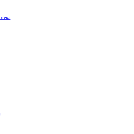
отека
л