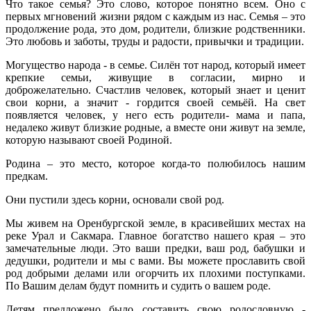
Что такое семья? Это слово, которое понятно всем. Оно с
первых мгновений жизни рядом с каждым из нас. Семья – это
продолжение рода, это дом, родители, близкие родственники.
Это любовь и заботы, труды и радости, привычки и традиции.
Могущество народа - в семье. Силён тот народ, который имеет
крепкие семьи, живущие в согласии, мирно и
доброжелательно. Счастлив человек, который знает и ценит
свои корни, а значит - гордится своей семьёй. На свет
появляется человек, у него есть родители- мама и папа,
недалеко живут близкие родные, а вместе они живут на земле,
которую называют своей Родиной.
Родина – это место, которое когда-то полюбилось нашим
предкам.
Они пустили здесь корни, основали свой род.
Мы живем на Оренбургской земле, в красивейших местах на
реке Урал и Сакмара. Главное богатство нашего края – это
замечательные люди. Это ваши предки, ваш род, бабушки и
дедушки, родители и мы с вами. Вы можете прославить свой
род добрыми делами или огорчить их плохими поступками.
По Вашим делам будут помнить и судить о вашем роде.
Детям предложено было составить свою родословную -