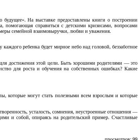
 будущее». На выставке предоставлены книги о построении
а, помогающая справиться с детскими кризисами, вопросами
имеры семейной взаимовыручки, любви и уважения.
 каждого ребенка будет мирное небо над головой, беззаботное
ы для достижения этой цели. Быть хорошими родителями — это
нство для роста и обучения на собственных ошибках? Какие
пы, которые могут стать полезными всем взрослым и которые
воренность, усталость, сомнения, неустроенные отношения —
щими и собой, опираясь на родительский пример. Счастливые
просмотров: 99