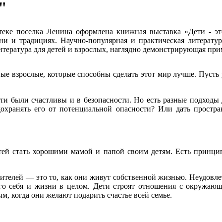
"
ке поселка Ленина оформлена книжная выставка «Дети - это
и и традициях. Научно-популярная и практическая литератур
итература для детей и взрослых, наглядно демонстрирующая пр
ые взрослые, которые способны сделать этот мир лучше. Пусть у
 дети были счастливы и в безопасности. Но есть разные подход
дохранять его от потенциальной опасности? Или дать простра
тей стать хорошими мамой и папой своим детям. Есть принци
телей — это то, как они живут собственной жизнью. Неудовлет
ого себя и жизни в целом. Дети строят отношения с окружаю
м, когда они желают подарить счастье всей семье.