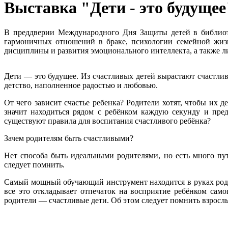
Выставка "Дети - это будущее
В преддверии Международного Дня Защиты детей в библиоте
гармоничных отношений в браке, психологии семейной жизн
дисциплины и развития эмоционального интеллекта, а также л
Дети — это будущее. Из счастливых детей вырастают счастлив
детство, наполненное радостью и любовью.
От чего зависит счастье ребенка? Родители хотят, чтобы их
значит находиться рядом с ребёнком каждую секунду и пре
существуют правила для воспитания счастливого ребёнка?
Зачем родителям быть счастливыми?
Нет способа быть идеальными родителями, но есть много пу
следует помнить.
Самый мощный обучающий инструмент находится в руках роди
все это откладывает отпечаток на восприятие ребёнком сам
родители — счастливые дети. Об этом следует помнить взрослы