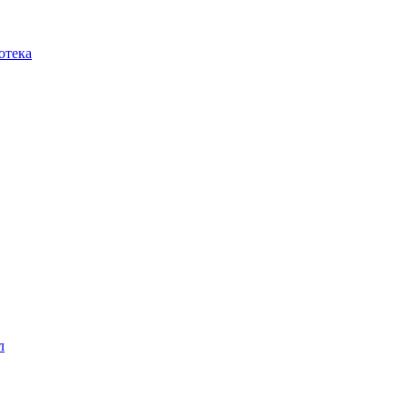
отека
л